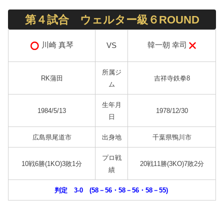
第４試合 ウェルター級６ROUND
韓一朝 幸司
川崎 真琴
VS
所属ジ
RK蒲田
吉祥寺鉄拳8
ム
生年月
1984/5/13
1978/12/30
日
広島県尾道市
出身地
千葉県鴨川市
プロ戦
10戦6勝(1KO)3敗1分
20戦11勝(3KO)7敗2分
績
判定 3-0 (58－56・58－56・58－55)