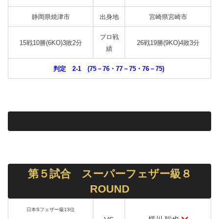
静岡県焼津市
出身地
宮崎県宮崎市
プロ戦
15戦10勝(6KO)3敗2分
26戦19勝(9KO)4敗3分
績
判定 2-1 (75－76・77－75・76－75)
第５試合 スーパーフェザー級８
ROUND
日本Sフェザー級13位