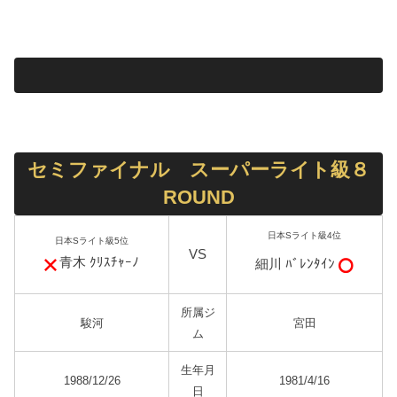
セミファイナル スーパーライト級８
ROUND
日本Sライト級4位
日本Sライト級5位
VS
青木 ｸﾘｽﾁｬｰﾉ
細川 ﾊﾞﾚﾝﾀｲﾝ
所属ジ
駿河
宮田
ム
生年月
1988/12/26
1981/4/16
日