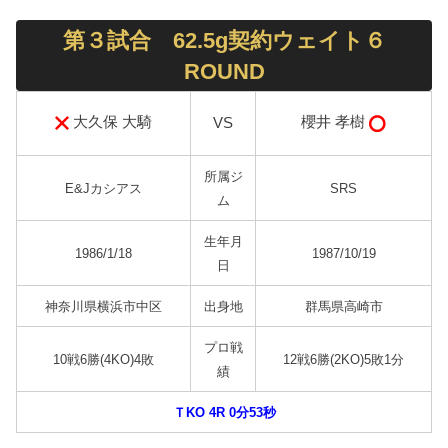
第３試合 62.5g契約ウェイト６
ROUND
大久保 大騎
櫻井 孝樹
VS
所属ジ
E&Jカシアス
SRS
ム
生年月
1986/1/18
1987/10/19
日
神奈川県横浜市中区
出身地
群馬県高崎市
プロ戦
10戦6勝(4KO)4敗
12戦6勝(2KO)5敗1分
績
ＴKO 4R 0分53秒