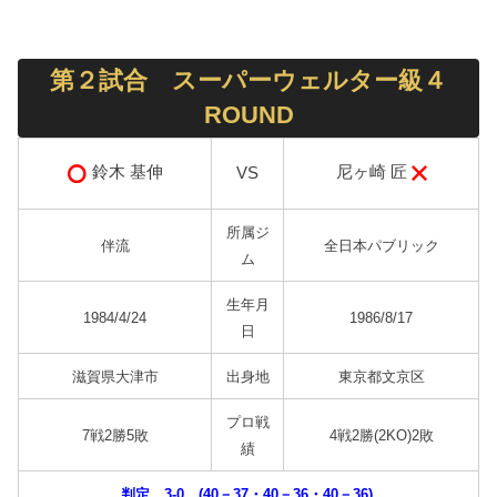
第２試合 スーパーウェルター級４
ROUND
尼ヶ崎 匠
鈴木 基伸
VS
所属ジ
伴流
全日本パブリック
ム
生年月
1984/4/24
1986/8/17
日
滋賀県大津市
出身地
東京都文京区
プロ戦
7戦2勝5敗
4戦2勝(2KO)2敗
績
判定 3-0 (40－37・40－36・40－36)