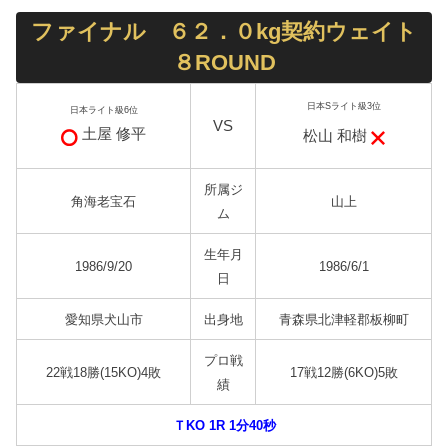
ファイナル ６２．０kg契約ウェイト
８ROUND
日本Sライト級3位
日本ライト級6位
VS
土屋 修平
松山 和樹
所属ジ
角海老宝石
山上
ム
生年月
1986/9/20
1986/6/1
日
愛知県犬山市
出身地
青森県北津軽郡板柳町
プロ戦
22戦18勝(15KO)4敗
17戦12勝(6KO)5敗
績
ＴKO 1R 1分40秒