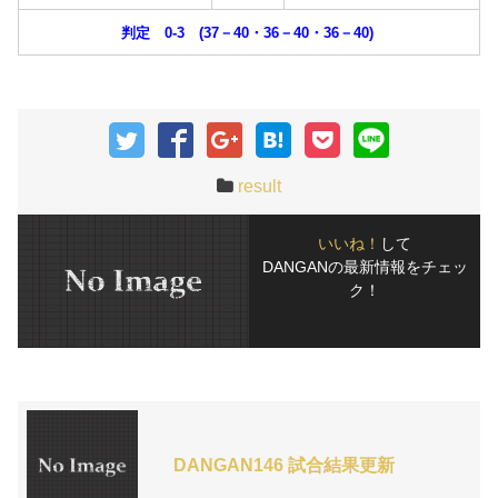
判定 0-3 (37－40・36－40・36－40)
result
いいね！
して
DANGANの最新情報をチェッ
ク！
DANGAN146 試合結果更新