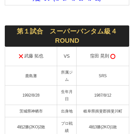
第１試合 スーパーバンタム級４
ROUND
武藤 拓也
窪田 晃則
VS
所属ジ
鹿島灘
SRS
ム
生年月
1992/8/28
1987/8/12
日
茨城県神栖市
出身地
岐阜県揖斐郡揖斐川町
プロ戦
4戦2勝(2KO)2敗
4戦3勝(2KO)1敗
績