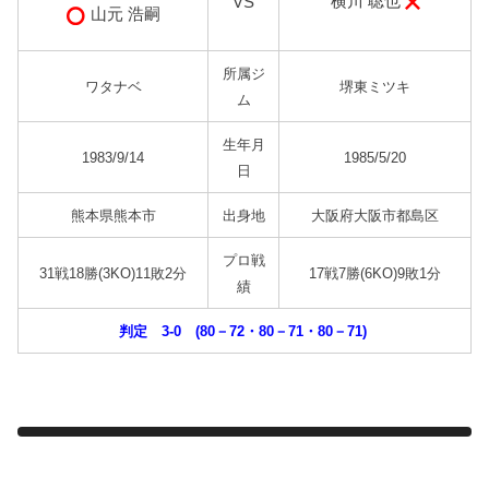
横川 聡也
VS
山元 浩嗣
所属ジ
ワタナベ
堺東ミツキ
ム
生年月
1983/9/14
1985/5/20
日
熊本県熊本市
出身地
大阪府大阪市都島区
プロ戦
31戦18勝(3KO)11敗2分
17戦7勝(6KO)9敗1分
績
判定 3-0 (80－72・80－71・80－71)