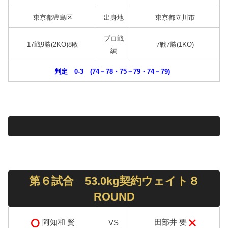
東京都豊島区
出身地
東京都立川市
プロ戦
17戦9勝(2KO)8敗
7戦7勝(1KO)
績
判定 0-3 (74－78・75－79・74－79)
第６試合 53.0kg契約ウェイト８
ROUND
田部井 要
阿知和 賢
VS