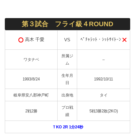
第３試合 フライ級４ROUND
ﾍﾟﾁｬﾗｯﾄ・ｼｯﾄｻｲﾄｰﾝ
高木 千愛
VS
所属ジ
ワタナベ
–
ム
生年月
1993/8/24
1992/10/11
日
岐阜県安八郡神戸町
出身地
タイ
プロ戦
2戦2勝
5戦3勝2敗(2KO)
績
ＴKO 2R 1分24秒