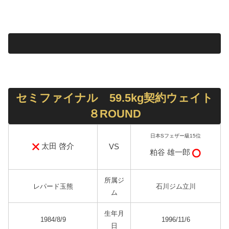
セミファイナル 59.5kg契約ウェイト
８ROUND
日本Sフェザー級15位
太田 啓介
VS
粕谷 雄一郎
所属ジ
レパード玉熊
石川ジム立川
ム
生年月
1984/8/9
1996/11/6
日