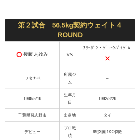
第２試合 56.5kg契約ウェイト４
ROUND
ｽﾘｰﾎﾟﾝ・ｼﾞｪｰﾝﾊﾞｲｼﾞﾑ
後藤 あゆみ
VS
所属ジ
ワタナベ
–
ム
生年月
1988/5/19
1992/8/29
日
千葉県習志野市
出身地
タイ
プロ戦
デビュー
6戦3勝[1KO]3敗
績