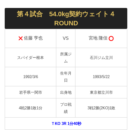
第４試合 54.0kg契約ウェイト４
ROUND
佐藤 亨也
宮地 隆佳
VS
所属ジ
スパイダー根本
石川ジム立川
ム
生年月
1992/3/6
1993/5/22
日
岩手県一関市
出身地
東京都立川市
プロ戦
4戦2勝1敗1分
3戦2勝(2KO)1敗
績
ＴKO 3R 1分40秒