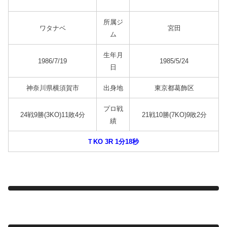
所属ジ
ワタナベ
宮田
ム
生年月
1986/7/19
1985/5/24
日
神奈川県横須賀市
出身地
東京都葛飾区
プロ戦
24戦9勝(3KO)11敗4分
21戦10勝(7KO)9敗2分
績
ＴKO 3R 1分18秒