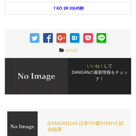
ＴKO 2R 0分45秒
result
いいね！
して
DANGANの最新情報をチェッ
ク！
DANGAN144 日本ﾌﾗｲ級ﾀｲﾄﾙﾏｯﾁ 試
合結果