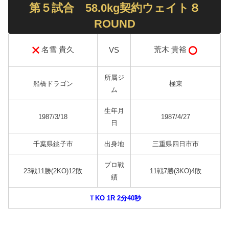
第５試合 58.0kg契約ウェイト８
ROUND
名雪 貴久
荒木 貴裕
VS
所属ジ
船橋ドラゴン
極東
ム
生年月
1987/3/18
1987/4/27
日
千葉県銚子市
出身地
三重県四日市市
プロ戦
23戦11勝(2KO)12敗
11戦7勝(3KO)4敗
績
ＴKO 1R 2分40秒