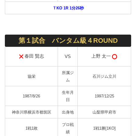
ＴKO 1R 1分26秒
第１試合 バンタム級４ROUND
春田 賢志
上野 太一
VS
所属ジ
協栄
石川ジム立川
ム
生年月
1987/8/26
1997/12/25
日
神奈川県横浜市都筑区
出身地
山梨県甲府市
プロ戦
1戦1敗
1戦1勝[1KO]
績