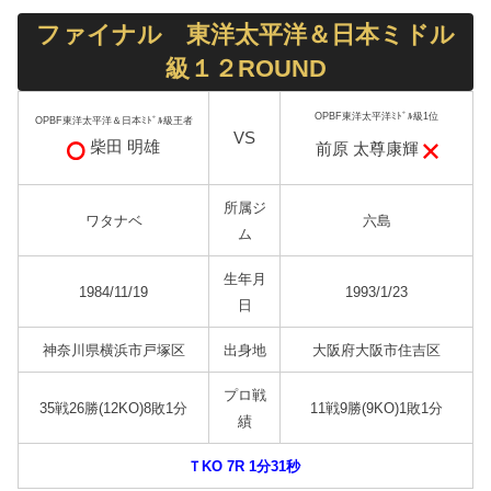
ファイナル 東洋太平洋＆日本ミドル
級１２ROUND
OPBF東洋太平洋ﾐﾄﾞﾙ級1位
OPBF東洋太平洋＆日本ﾐﾄﾞﾙ級王者
VS
柴田 明雄
前原 太尊康輝
所属ジ
ワタナベ
六島
ム
生年月
1984/11/19
1993/1/23
日
神奈川県横浜市戸塚区
出身地
大阪府大阪市住吉区
プロ戦
35戦26勝(12KO)8敗1分
11戦9勝(9KO)1敗1分
績
ＴKO 7R 1分31秒