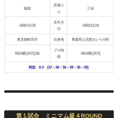
所属ジ
協栄
三迫
ム
生年月
1990/11/28
1993/12/24
日
東京都町田市
出身地
青森県上北郡おいらせ町
プロ戦
5戦4勝[1KO]1敗
4戦4勝[1KO]
績
判定 0-3 (37－38・36－39・36－39)
第１試合 ミニマム級４ROUND