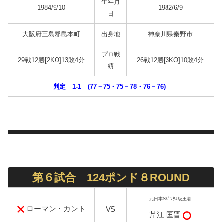
生年月
1984/9/10
1982/6/9
日
大阪府三島郡島本町
出身地
神奈川県秦野市
プロ戦
29戦12勝[2KO]13敗4分
26戦12勝[3KO]10敗4分
績
判定 1-1 (77－75・75－78・76－76)
第６試合 124ポンド８ROUND
元日本Sﾊﾞﾝﾀﾑ級王者
ローマン・カント
VS
芹江 匡晋