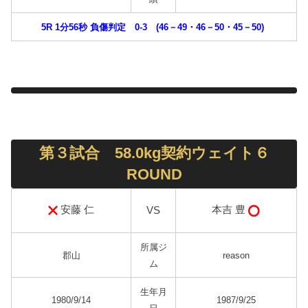
5R 1分56秒 負傷判定 0-3 (46－49・46－50・45－50)
第３試合 58.0kg契約ウェイト６
ROUND
安藤 仁
本吉 豊
VS
所属ジ
郡山
reason
ム
生年月
1980/9/14
1987/9/25