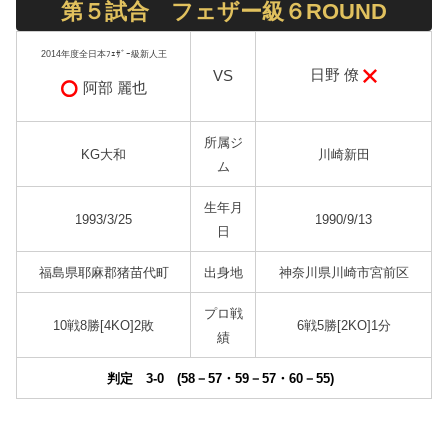
第５試合 フェザー級６ROUND
2014年度全日本ﾌｪｻﾞｰ級新人王
日野 僚
VS
阿部 麗也
所属ジ
KG大和
川崎新田
ム
生年月
1993/3/25
1990/9/13
日
福島県耶麻郡猪苗代町
出身地
神奈川県川崎市宮前区
プロ戦
10戦8勝[4KO]2敗
6戦5勝[2KO]1分
績
判定 3-0 (58－57・59－57・60－55)