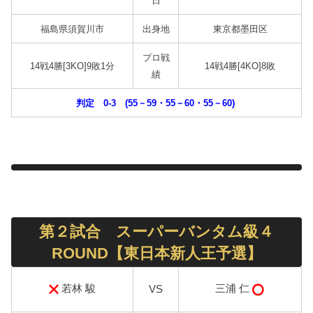
日
福島県須賀川市
出身地
東京都墨田区
プロ戦
14戦4勝[3KO]9敗1分
14戦4勝[4KO]8敗
績
判定 0-3 (55－59・55－60・55－60)
第２試合 スーパーバンタム級４
ROUND【東日本新人王予選】
若林 駿
三浦 仁
VS