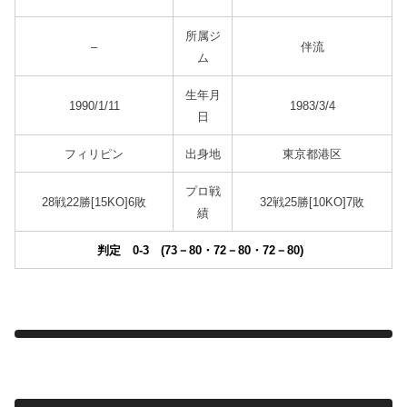
所属ジ
–
伴流
ム
生年月
1990/1/11
1983/3/4
日
フィリピン
出身地
東京都港区
プロ戦
28戦22勝[15KO]6敗
32戦25勝[10KO]7敗
績
判定 0-3 (73－80・72－80・72－80)