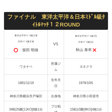
ファイナル 東洋太平洋＆日本ﾐﾄﾞﾙ級ﾀ
ｲﾄﾙﾏｯﾁ１２ROUND
東洋太平洋ﾐﾄﾞﾙ級王者
東洋太平洋ﾐﾄﾞﾙ級7位
日本ﾐﾄﾞﾙ級王者
日本ﾐﾄﾞﾙ級1位
VS
秋山 泰幸
柴田 明雄
所属ジ
ワタナベ
ヨネクラ
ム
生年月
1981/11/19
1979/10/6
日
神奈川県横浜市戸塚区
出身地
神奈川県小田原市
プロ戦
34戦25勝[11KO]8敗1分
15戦10勝[8KO]4敗1分