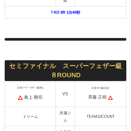
績
ＴKO 8R 1分40秒
セミファイナル スーパーフェザー級
８ROUND
日本ｽｰﾊﾟｰﾌｪｻﾞｰ級9位
日本ﾗｲﾄ級13位
VS
斉藤 正樹
東上 剛司
所属ジ
ドリーム
TEAM10COUNT
ム