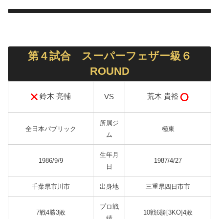
第４試合 スーパーフェザー級６
ROUND
鈴木 亮輔
荒木 貴裕
VS
所属ジ
全日本パブリック
極東
ム
生年月
1986/9/9
1987/4/27
日
千葉県市川市
出身地
三重県四日市市
プロ戦
7戦4勝3敗
10戦6勝[3KO]4敗
績