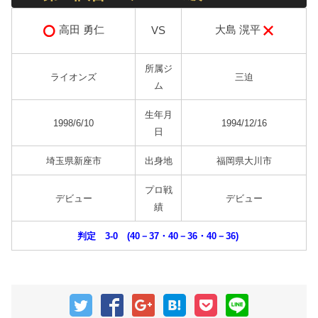
大島 滉平
高田 勇仁
VS
所属ジ
ライオンズ
三迫
ム
生年月
1998/6/10
1994/12/16
日
埼玉県新座市
出身地
福岡県大川市
プロ戦
デビュー
デビュー
績
判定 3-0 (40－37・40－36・40－36)