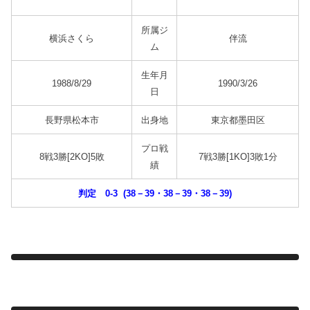
所属ジ
横浜さくら
伴流
ム
生年月
1988/8/29
1990/3/26
日
長野県松本市
出身地
東京都墨田区
プロ戦
8戦3勝[2KO]5敗
7戦3勝[1KO]3敗1分
績
判定 0-3 (38－39・38－39・38－39)