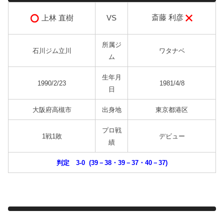
斎藤 利彦
上林 直樹
VS
所属ジ
石川ジム立川
ワタナベ
ム
生年月
1990/2/23
1981/4/8
日
大阪府高槻市
出身地
東京都港区
プロ戦
1戦1敗
デビュー
績
判定 3-0 (39－38・39－37・40－37)