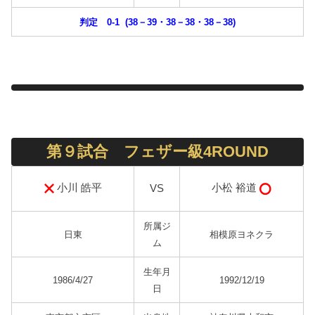
判定 0-1 (38－39・38－38・38－38)
第９試合 フェザー級4ROUND
小川 皓平
小松 裕道
VS
所属ジ
日東
相模原ヨネクラ
ム
生年月
1986/4/27
1992/12/19
日