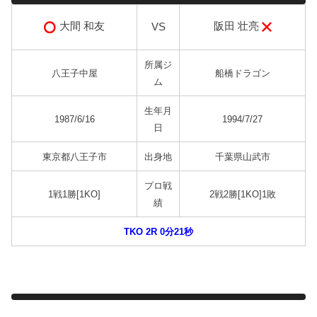
阪田 壮亮
大間 和友
VS
所属ジ
八王子中屋
船橋ドラゴン
ム
生年月
1987/6/16
1994/7/27
日
東京都八王子市
出身地
千葉県山武市
プロ戦
1戦1勝[1KO]
2戦2勝[1KO]1敗
績
TKO 2R 0分21秒