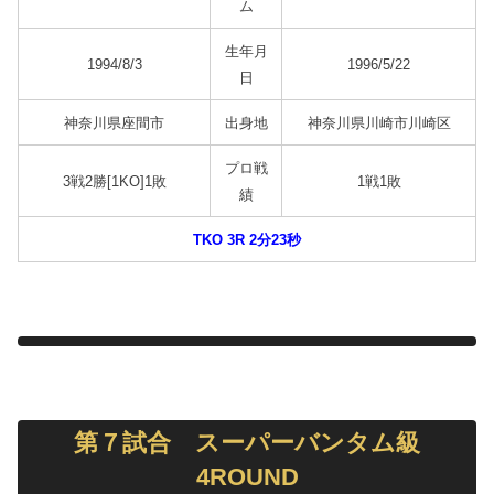
ム
生年月
1994/8/3
1996/5/22
日
神奈川県座間市
出身地
神奈川県川崎市川崎区
プロ戦
3戦2勝[1KO]1敗
1戦1敗
績
TKO 3R 2分23秒
第７試合 スーパーバンタム級
4ROUND