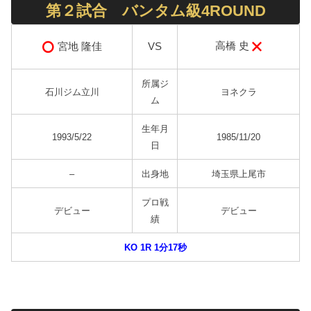
第２試合 バンタム級4ROUND
高橋 史
宮地 隆佳
VS
所属ジ
石川ジム立川
ヨネクラ
ム
生年月
1993/5/22
1985/11/20
日
–
出身地
埼玉県上尾市
プロ戦
デビュー
デビュー
績
KO 1R 1分17秒