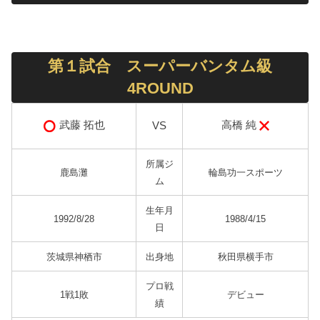
第１試合 スーパーバンタム級
4ROUND
高橋 純
武藤 拓也
VS
所属ジ
鹿島灘
輪島功一スポーツ
ム
生年月
1992/8/28
1988/4/15
日
茨城県神栖市
出身地
秋田県横手市
プロ戦
1戦1敗
デビュー
績