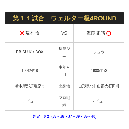
第１１試合 ウェルター級4ROUND
荒木 悟
海藤 正晴
VS
所属ジ
EBISU K’s BOX
シュウ
ム
生年月
1996/4/16
1988/11/3
日
栃木県那須塩原市
出身地
山形県北村山郡大石田町
プロ戦
デビュー
デビュー
績
判定 0-2 (38－38・37－39・36－40)