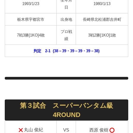
生年月
1993/1/23
1980/1/13
日
栃木県宇都宮市
出身地
長崎県北松浦郡吉井町
プロ戦
7戦3勝[1KO]4敗
3戦2勝[1KO]1敗
績
判定 2-1 (38－39・39－39・39－38)
第３試合 スーパーバンタム級
4ROUND
丸山 俊紀
西原 俊樹
VS