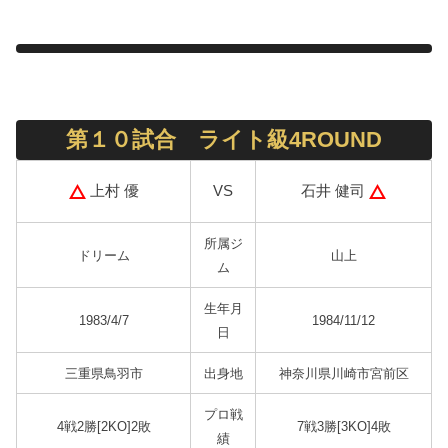
第１０試合 ライト級4ROUND
上村 優
石井 健司
VS
所属ジ
ドリーム
山上
ム
生年月
1983/4/7
1984/11/12
日
三重県鳥羽市
出身地
神奈川県川崎市宮前区
プロ戦
4戦2勝[2KO]2敗
7戦3勝[3KO]4敗
績