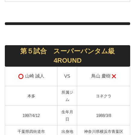
第５試合 スーパーバンタム級
4ROUND
鳥山 慶樹
山崎 誠人
VS
所属ジ
本多
ヨネクラ
ム
生年月
1997/4/12
1988/3/8
日
千葉県四街道市
出身地
神奈川県横浜市青葉区