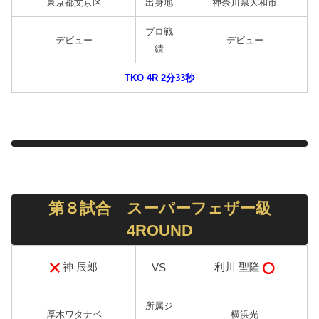
東京都文京区
出身地
神奈川県大和市
プロ戦
デビュー
デビュー
績
TKO 4R 2分33秒
第８試合 スーパーフェザー級
4ROUND
神 辰郎
利川 聖隆
VS
所属ジ
厚木ワタナベ
横浜光