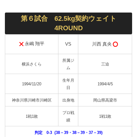
第６試合 62.5kg契約ウェイト
4ROUND
永嶋 翔平
川西 真央
VS
所属ジ
横浜さくら
三迫
ム
生年月
1994/11/20
1994/4/5
日
神奈川県川崎市川崎区
出身地
岡山県高梁市
プロ戦
1戦1敗
1戦1敗
績
判定 0-3 (38－39・38－39・37－39)