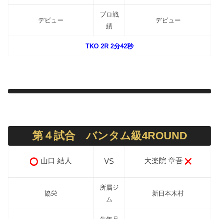
プロ戦
デビュー
デビュー
績
TKO 2R 2分42秒
第４試合 バンタム級4ROUND
大楽院 章吾
山口 結人
VS
所属ジ
協栄
新日本木村
ム