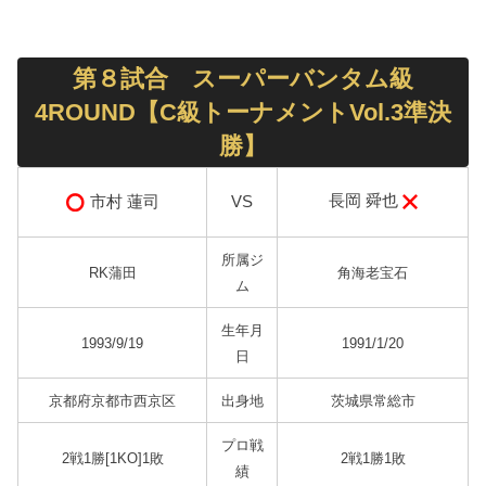
第８試合 スーパーバンタム級
4ROUND【C級トーナメントVol.3準決
勝】
長岡 舜也
市村 蓮司
VS
所属ジ
RK蒲田
角海老宝石
ム
生年月
1993/9/19
1991/1/20
日
京都府京都市西京区
出身地
茨城県常総市
プロ戦
2戦1勝[1KO]1敗
2戦1勝1敗
績