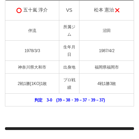
松本 憲治
五十嵐 淳介
VS
所属ジ
伴流
沼田
ム
生年月
1978/3/3
1987/4/2
日
神奈川県大和市
出身地
福岡県福岡市
プロ戦
2戦1勝[1KO]1敗
4戦1勝3敗
績
判定 3-0 (39－38・39－37・39－37)