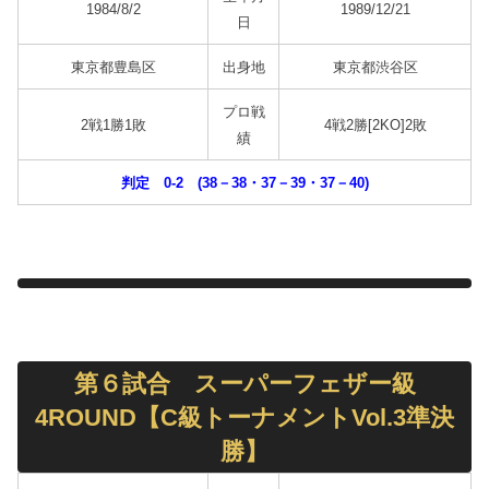
1984/8/2
1989/12/21
日
東京都豊島区
出身地
東京都渋谷区
プロ戦
2戦1勝1敗
4戦2勝[2KO]2敗
績
判定 0-2 (38－38・37－39・37－40)
第６試合 スーパーフェザー級
4ROUND【C級トーナメントVol.3準決
勝】