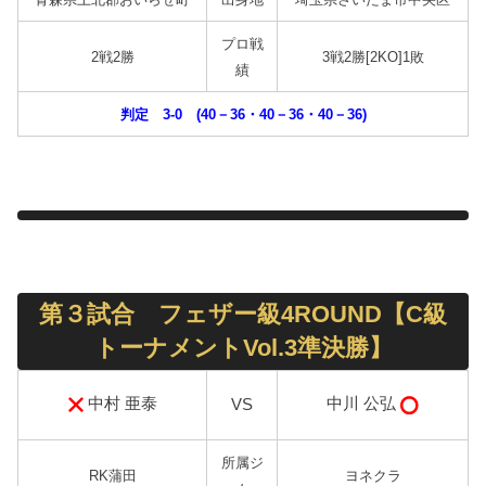
プロ戦
2戦2勝
3戦2勝[2KO]1敗
績
判定 3-0 (40－36・40－36・40－36)
第３試合 フェザー級4ROUND【C級
トーナメントVol.3準決勝】
中村 亜泰
中川 公弘
VS
所属ジ
RK蒲田
ヨネクラ