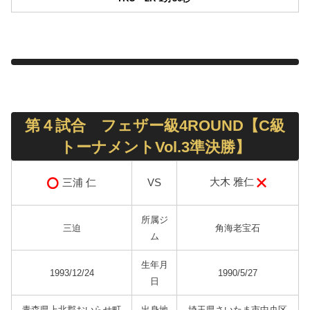
第４試合 フェザー級4ROUND【C級
トーナメントVol.3準決勝】
大木 雅仁
三浦 仁
VS
所属ジ
三迫
角海老宝石
ム
生年月
1993/12/24
1990/5/27
日
青森県上北郡おいらせ町
出身地
埼玉県さいたま市中央区