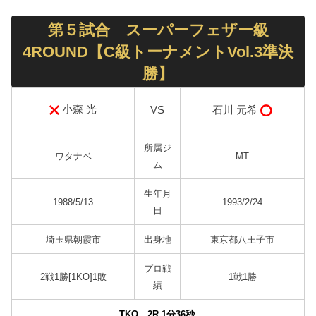
第５試合 スーパーフェザー級
4ROUND【C級トーナメントVol.3準決
勝】
小森 光
石川 元希
VS
所属ジ
ワタナベ
MT
ム
生年月
1988/5/13
1993/2/24
日
埼玉県朝霞市
出身地
東京都八王子市
プロ戦
2戦1勝[1KO]1敗
1戦1勝
績
TKO 2R 1分36
秒