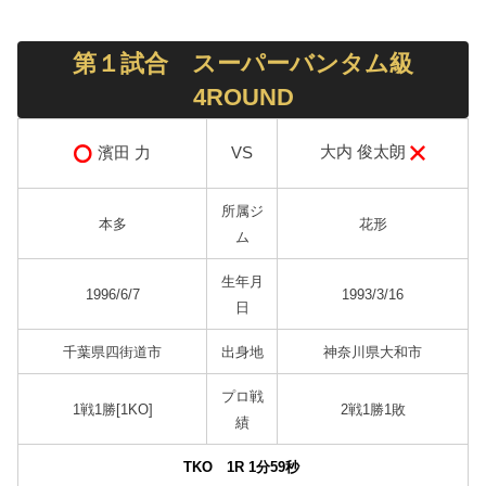
第１試合 スーパーバンタム級
4ROUND
大内 俊太朗
濱田 力
VS
所属ジ
本多
花形
ム
生年月
1996/6/7
1993/3/16
日
千葉県四街道市
出身地
神奈川県大和市
プロ戦
1戦1勝[1KO]
2戦1勝1敗
績
TKO 1R 1分59
秒