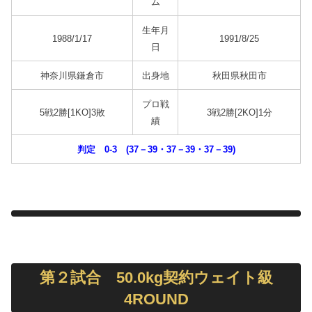
ム
生年月
1988/1/17
1991/8/25
日
神奈川県鎌倉市
出身地
秋田県秋田市
プロ戦
5戦2勝[1KO]3敗
3戦2勝[2KO]1分
績
判定 0-3 (37－39・37－39・37－39)
第２試合 50.0kg契約ウェイト級
4ROUND