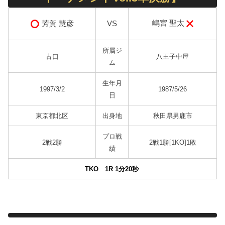
嶋宮 聖太
芳賀 慧彦
VS
所属ジ
古口
八王子中屋
ム
生年月
1997/3/2
1987/5/26
日
東京都北区
出身地
秋田県男鹿市
プロ戦
2戦2勝
2戦1勝[1KO]1敗
績
TKO 1R 1分20
秒