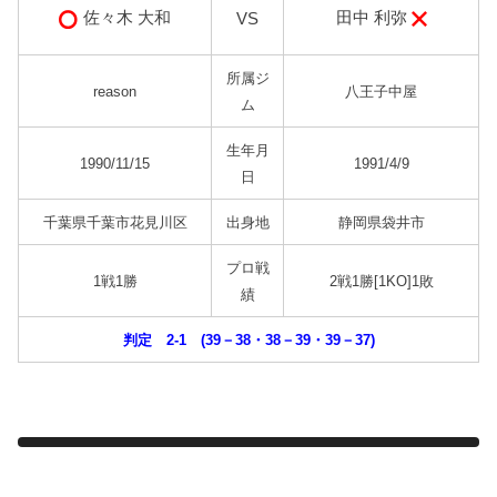
田中 利弥
佐々木 大和
VS
所属ジ
reason
八王子中屋
ム
生年月
1990/11/15
1991/4/9
日
千葉県千葉市花見川区
出身地
静岡県袋井市
プロ戦
1戦1勝
2戦1勝[1KO]1敗
績
判定 2-1 (39－38・38－39・39－37)