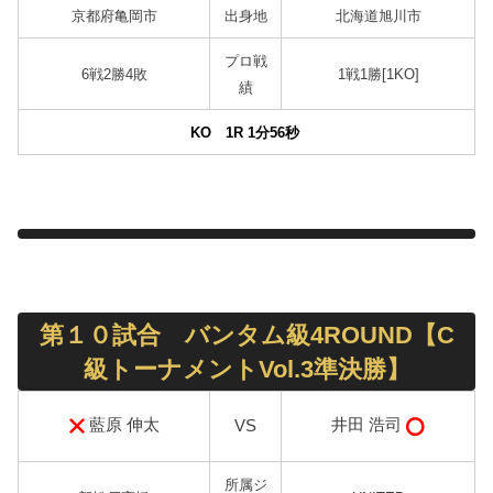
京都府亀岡市
出身地
北海道旭川市
プロ戦
6戦2勝4敗
1戦1勝[1KO]
績
KO 1R 1分56
秒
第１０試合 バンタム級4ROUND【C
級トーナメントVol.3準決勝】
藍原 伸太
井田 浩司
VS
所属ジ