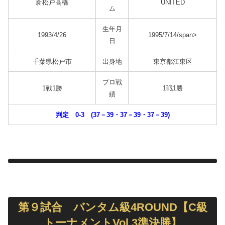
新松戸高橋
UNITED
ム
生年月
1993/4/26
1995/7/14/span>
日
千葉県松戸市
出身地
東京都江東区
プロ戦
1戦1勝
1戦1勝
績
判定 0-3 (37－39・37－39・37－39)
第９試合 バンタム級4ROUND【C級
トーナメントVol.3準決勝】