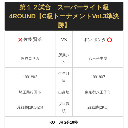
第１２試合 スーパーライト級
4ROUND【C級トーナメントVol.3準決
勝】
佐藤 賢治
ポン ポンタ
VS
所属ジ
熊谷コサカ
八王子中屋
ム
生年月
1991/9/2
1991/6/7
日
埼玉県行田市
出身地
東京都八王子市
プロ戦
3戦1勝[1KO]2敗
2戦2勝[2KO]
績
KO 3R 2分10
秒