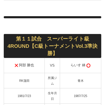
第１１試合 スーパーライト級
4ROUND【C級トーナメントVol.3準決
勝】
阿部 勝也
らいす 林
VS
所属ジ
RK蒲田
青木
ム
生年月
1981/7/23
1987/7/25
日