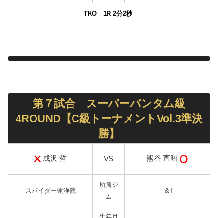
TKO 1R 2分2
秒
第７試合 スーパーバンタム級
4ROUND【C級トーナメントVol.3準決
勝】
成沢 哲
熊谷 直昭
VS
所属ジ
スパイダー蓮浄院
T&T
ム
生年月