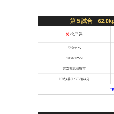
第５試合 62.0
松戸 翼
ワタナベ
1984/12/29
東京都武蔵野市
16戦4勝[1KO]8敗4分
T