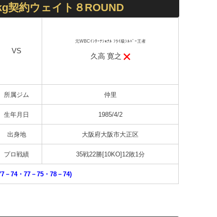
kg契約ウェイト８ROUND
元WBCｲﾝﾀｰﾅｼｮﾅﾙ ﾌﾗｲ級ｼﾙﾊﾞｰ王者
VS
久高 寛之
所属ジム
仲里
生年月日
1985/4/2
出身地
大阪府大阪市大正区
プロ戦績
35戦22勝[10KO]12敗1分
7－74・77－75・78－74)