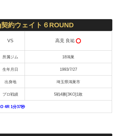
kg契約ウェイト６ROUND
高見 良祐
VS
所属ジム
18鴻巣
生年月日
1993/7/27
出身地
埼玉県鴻巣市
プロ戦績
5戦4勝[3KO]1敗
KO 4R 1分37秒