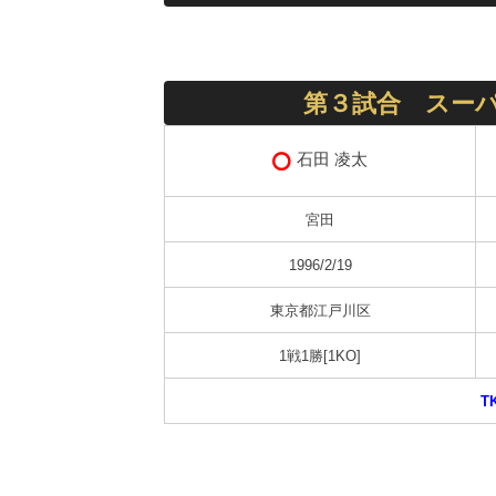
第３試合 スーパ
石田 凌太
宮田
1996/2/19
東京都江戸川区
1戦1勝[1KO]
T