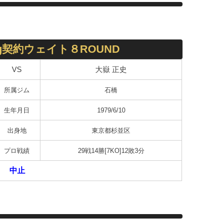
kg契約ウェイト８ROUND
VS
大嶽 正史
所属ジム
石橋
生年月日
1979/6/10
出身地
東京都杉並区
プロ戦績
29戦14勝[7KO]12敗3分
中止