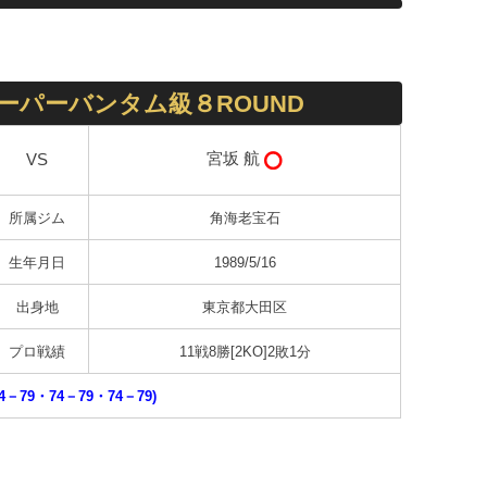
ーパーバンタム級８ROUND
宮坂 航
VS
所属ジム
角海老宝石
生年月日
1989/5/16
出身地
東京都大田区
プロ戦績
11戦8勝[2KO]2敗1分
4－79・74－79・74－79)