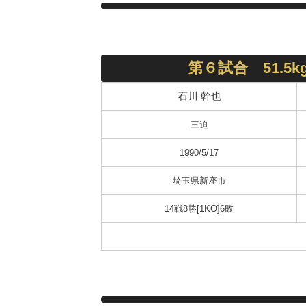
第６試合 51.5
石川 幹也
三迫
1990/5/17
埼玉県新座市
14戦8勝[1KO]6敗