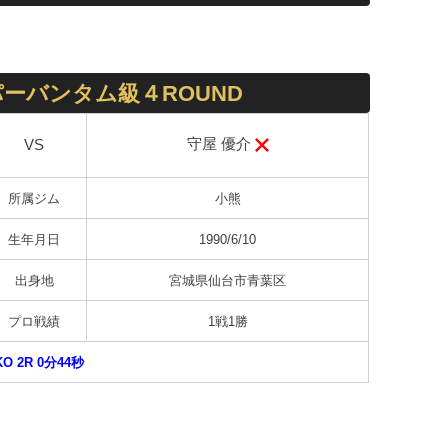
ーバンタム級４ROUND
守屋 優介
VS
所属ジム
小熊
生年月日
1990/6/10
出身地
宮城県仙台市青葉区
プロ戦績
1戦1勝
KO 2R 0分44秒