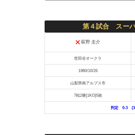
第４試合 スーパ
荻野 圭介
世田谷オークラ
1980/10/26
山梨県南アルプス市
7戦2勝[1KO]5敗
判定 0-3 (3