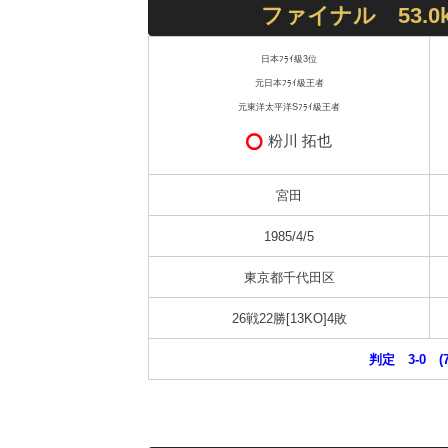
ファイナル 53.0
日本ﾌﾗｲ級3位
元日本ﾌﾗｲ級王者
元東洋太平洋Sﾌﾗｲ級王者
粉川 拓也
宮田
1985/4/5
東京都千代田区
26戦22勝[13KO]4敗
判定 3-0 (7