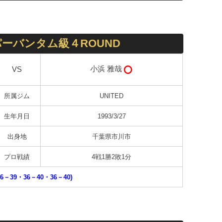
ーバンタム級４ROUND
小浜 雅哉
VS
所属ジム
UNITED
生年月日
1993/3/27
出身地
千葉県市川市
プロ戦績
4戦1勝2敗1分
6－39・36－40・36－40)