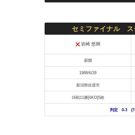
セミファイナル ス
岩崎 悠輝
新開
1988/6/29
新潟県佐渡市
16戦11勝[6KO]5敗
判定 0-3 (7