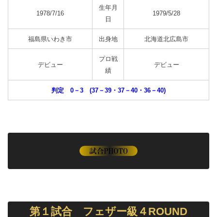
生年月
1978/7/16
1979/5/28
日
福島県いわき市
出身地
北海道北広島市
プロ戦
デビュー
デビュー
績
判定 0－3 (37－39・37－40・36－40)
第１試合 フェザー級４ROUND