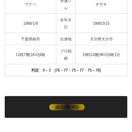
所属ジ
マナベ
オザキ
ム
生年月
1988/1/8
1986/3/15
日
千葉県柏市
出身地
大分県大分市
プロ戦
11戦7勝[1KO]4敗
19戦14勝[9KO]4敗1分
績
判定 0－3 (76－77・75－77・75－78)