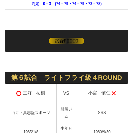
判定 0－3 (74－79・74－79・73－78)
第６試合 ライトフライ級４ROUND
小宮 慎仁
三好 祐樹
VS
所属ジ
白井・具志堅スポーツ
SRS
ム
生年月
1985/1/8
1989/9/30