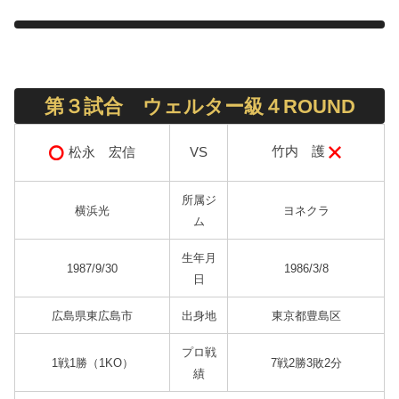
第３試合 ウェルター級４ROUND
竹内 護
松永 宏信
VS
所属ジ
横浜光
ヨネクラ
ム
生年月
1987/9/30
1986/3/8
日
広島県東広島市
出身地
東京都豊島区
プロ戦
1戦1勝（1KO）
7戦2勝3敗2分
績