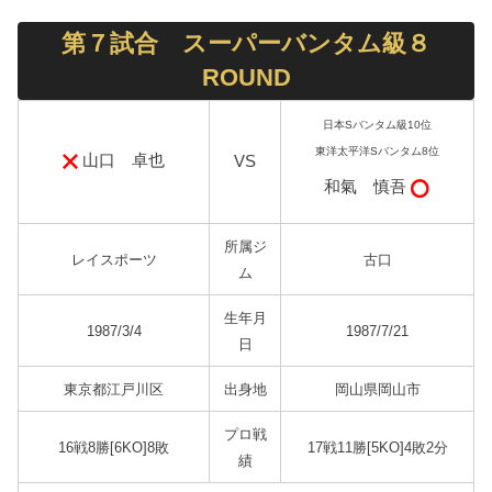
第７試合 スーパーバンタム級８
ROUND
日本Sバンタム級10位
東洋太平洋Sバンタム8位
山口 卓也
VS
和氣 慎吾
所属ジ
レイスポーツ
古口
ム
生年月
1987/3/4
1987/7/21
日
東京都江戸川区
出身地
岡山県岡山市
プロ戦
16戦8勝[6KO]8敗
17戦11勝[5KO]4敗2分
績