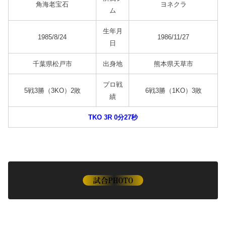
角海老宝石
ヨネクラ
ム
生年月
1985/8/24
1986/11/27
日
千葉県松戸市
出身地
熊本県天草市
プロ戦
5戦3勝（3KO）2敗
6戦3勝（1KO）3敗
績
TKO 3R 0分27秒