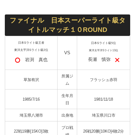
ファイナル 日本スーパーライト級タ
イトルマッチ１０ROUND
日本Sライト級王者
日本Sライト級5位
東洋太平洋Sライト級2位
東洋太平洋Sライト13位
VS
長瀬 慎弥
岩渕 真也
所属ジ
草加有沢
フラッシュ赤羽
ム
生年月
1985/7/16
1981/11/18
日
埼玉県八潮市
出身地
埼玉県川口市
プロ戦
22戦19勝[15KO]3敗
26戦20勝[10KO]4敗2分
績