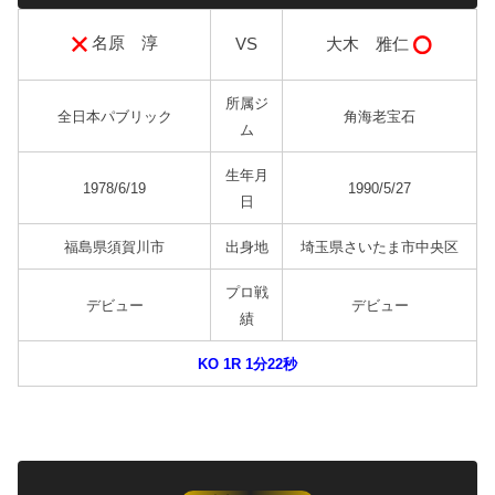
名原 淳
大木 雅仁
VS
所属ジ
全日本パブリック
角海老宝石
ム
生年月
1978/6/19
1990/5/27
日
福島県須賀川市
出身地
埼玉県さいたま市中央区
プロ戦
デビュー
デビュー
績
KO 1R 1分22秒