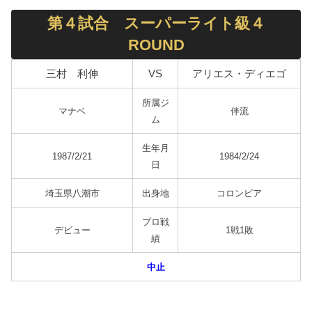
第４試合 スーパーライト級４
ROUND
三村 利伸
VS
アリエス・ディエゴ
所属ジ
マナベ
伴流
ム
生年月
1987/2/21
1984/2/24
日
埼玉県八潮市
出身地
コロンビア
プロ戦
デビュー
1戦1敗
績
中止