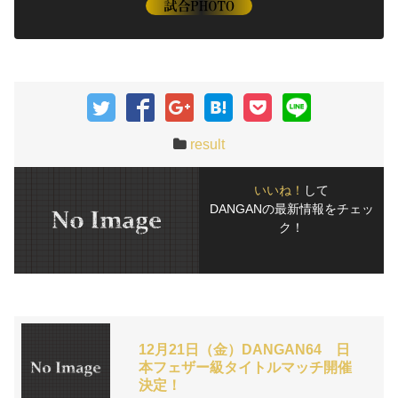
result
いいね！
して
DANGANの最新情報をチェッ
ク！
12月21日（金）DANGAN64 日
本フェザー級タイトルマッチ開催
決定！