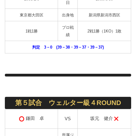
日
東京都大田区
出身地
新潟県新潟市西区
プロ戦
1戦1勝
2戦1勝（1KO）1敗
績
判定 3－0 (39－38・39－37・39－37)
第５試合 ウェルター級４ROUND
坂元 健介
鎌田 卓
VS
所属ジ