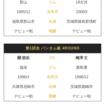
郡山
ジム
18古河
1995/12
生年月
2000/3
福島県郡山市
出身
茨城県猿島群境町
デビュー戦
戦績
デビュー戦
第1試合 バンタム級 4ROUND
關 悠佑
VS
梅澤 丈
協栄
ジム
鹿島灘
1996/3
生年月
1996/12
兵庫県尼崎市
出身
茨城県鹿嶋市
デビュー戦
戦績
デビュー戦