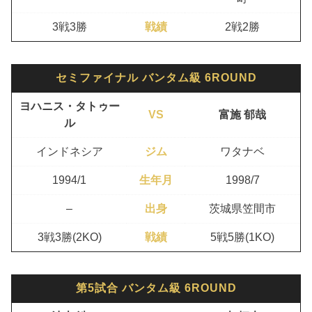
3戦3勝
戦績
2戦2勝
セミファイナル バンタム級 6ROUND
ヨハニス・タトゥー
VS
富施 郁哉
ル
インドネシア
ジム
ワタナベ
1994/1
生年月
1998/7
–
出身
茨城県笠間市
3戦3勝(2KO)
戦績
5戦5勝(1KO)
第5試合 バンタム級 6ROUND