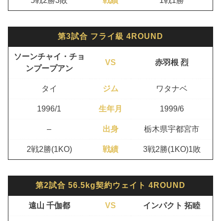
5戦2勝3敗
戦績
1戦1勝
第3試合 フライ級 4ROUND
ソーンチャイ・チョ
VS
赤羽根 烈
ンプープアン
タイ
ジム
ワタナベ
1996/1
生年月
1999/6
–
出身
栃木県宇都宮市
2戦2勝(1KO)
戦績
3戦2勝(1KO)1敗
第2試合 56.5kg契約ウェイト 4ROUND
遠山 千伽都
VS
インパクト 拓睦