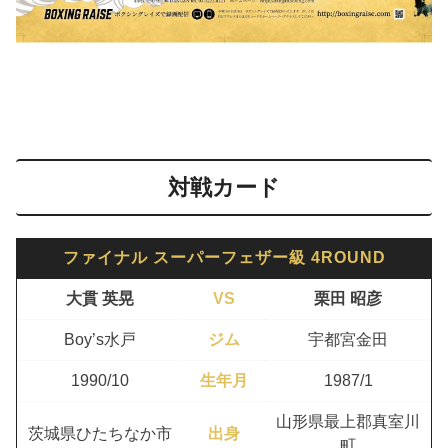
対戦カード
ファイナル スーパーフェザー級 4ROUND
大貫 英晃
VS
栗田 昭彦
Boy’s水戸
ジム
宇都宮金田
1990/10
生年月
1987/1
山形県最上郡真室川
茨城県ひたちなか市
出身
町