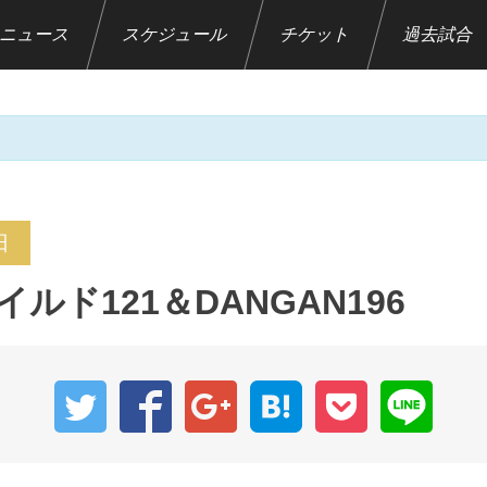
ニュース
スケジュール
チケット
過去試合
。
日
ルド121＆DANGAN196