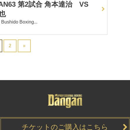
GAN63 第2試合 角本達治 VS
也
hido Boxing...
2
»
チケットのご購入はこちら