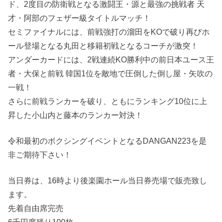
ド、2度目の防衛戦となる激闘王・源と最強の挑戦者 天
才・阿部のフェザー級タイトルマッチ！
セミファイナルには、前戦強打の溜田をKOで破り再びホ
ール登場となる丸田と移籍初戦となるコーチが激突！
アンダーカードには、2戦連続KO勝利中の前日本ユース王
者・大保と前戦 韓国1位を敵地で圧倒した倒し屋・矢吹の
一戦！
さらに前戦ランカーを破り、ともにランキング10位に上
昇した小山内と藤本のランカー対決！
令和最初のボクシングイベントとなるDANGAN223を是
非ご期待下さい！
当日券は、16時より後楽園ホール当日券売場で販売致し
ます。
先着自由席完売