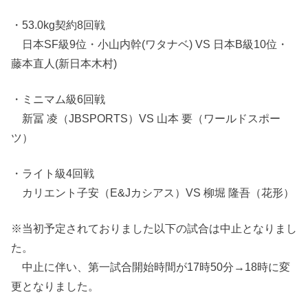
・53.0kg契約8回戦
日本SF級9位・小山内幹(ワタナベ) VS 日本B級10位・
藤本直人(新日本木村)
・ミニマム級6回戦
新冨 凌（JBSPORTS）VS 山本 要（ワールドスポー
ツ）
・ライト級4回戦
カリエント子安（E&Jカシアス）VS 柳堀 隆吾（花形）
※当初予定されておりました以下の試合は中止となりまし
た。
中止に伴い、第一試合開始時間が17時50分→18時に変
更となりました。