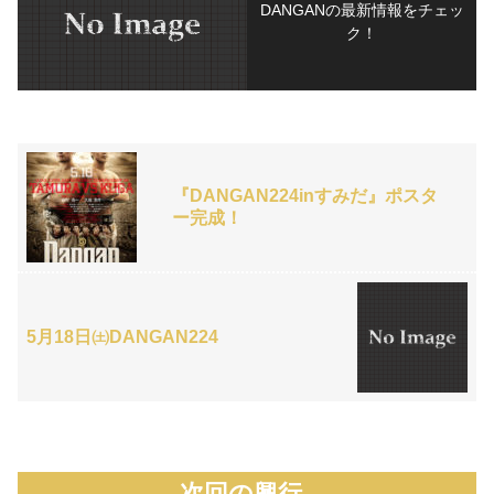
DANGANの最新情報をチェッ
ク！
『DANGAN224inすみだ』ポスタ
ー完成！
5月18日㈯DANGAN224