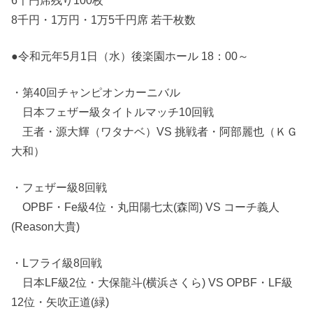
6千円席残り100枚
8千円・1万円・1万5千円席 若干枚数
●令和元年5月1日（水）後楽園ホール 18：00～
・第40回チャンピオンカーニバル
日本フェザー級タイトルマッチ10回戦
王者・源大輝（ワタナベ）VS 挑戦者・阿部麗也（ＫＧ
大和）
・フェザー級8回戦
OPBF・Fe級4位・丸田陽七太(森岡) VS コーチ義人
(Reason大貴)
・Lフライ級8回戦
日本LF級2位・大保龍斗(横浜さくら) VS OPBF・LF級
12位・矢吹正道(緑)