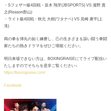
・Sフェザー級4回戦・並木 翔牙(JBSPORTS) VS 瀧野 貴
之(Reason郡山)
・ライト級4回戦・秋元 大樹(ワタナベ) VS 見崎 康平(上
滝)
両の拳を弾丸の如く練磨し、己の生きざまを謳い闘う拳闘
家たちの熱きドラマをぜひご堪能ください。
明日来場できない方は、BOXINGRAISEにてライブ配信い
たしますのでそちらを是非ご覧ください↓
https://boxingraise.com/
Facebook