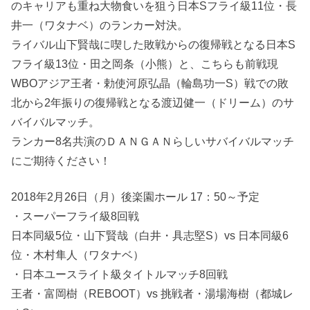
のキャリアも重ね大物食いを狙う日本Sフライ級11位・長
井一（ワタナベ）のランカー対決。
ライバル山下賢哉に喫した敗戦からの復帰戦となる日本S
フライ級13位・田之岡条（小熊）と、こちらも前戦現
WBOアジア王者・勅使河原弘晶（輪島功一S）戦での敗
北から2年振りの復帰戦となる渡辺健一（ドリーム）のサ
バイバルマッチ。
ランカー8名共演のＤＡＮＧＡＮらしいサバイバルマッチ
にご期待ください！
2018年2月26日（月）後楽園ホール 17：50～予定
・スーパーフライ級8回戦
日本同級5位・山下賢哉（白井・具志堅S）vs 日本同級6
位・木村隼人（ワタナベ）
・日本ユースライト級タイトルマッチ8回戦
王者・富岡樹（REBOOT）vs 挑戦者・湯場海樹（都城レ