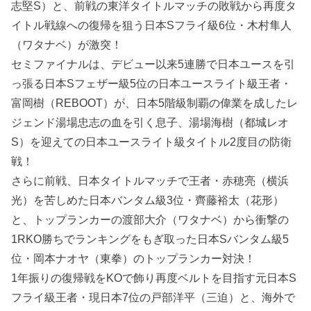
志堅S）と、前戦の東洋タイトルマッチの敗戦から再度タ
イトル戦線への復帰を狙う日本Sフライ級6位・木村隼人
（ワタナベ）が激突！
セミファイナルは、デビュー以来5連勝で日本ユースを引
っ張る日本Sフェザー級5位の日本ユースライト級王者・
富岡樹（REBOOT）が、日本5階級制覇の偉業を成したレ
ジェンド湯場忠志の血を引く息子、湯場海樹（都城レオ
S）を迎えての日本ユースライト級タイトル2度目の防衛
戦！
さらに前戦、日本タイトルマッチで王者・赤穂亮（横浜
光）を苦しめた日本バンタム級3位・齊藤裕太（花形）
と、トップランカーの渡部大介（ワタナベ）から衝撃の
1RKO勝ちでランキングをもぎ取った日本Sバンタム級5
位・岡本ナオヤ（東拳）のトップランカー対決！
1年振りの復帰戦をKOで飾り再度ベルトを目指す元日本S
フライ級王者・現日本7位の戸部洋平（三迫）と、海外で