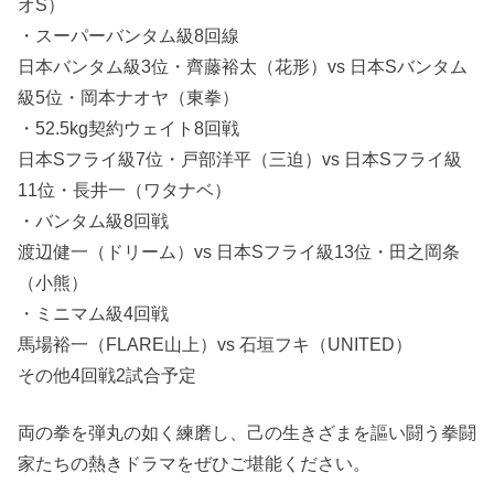
オS）
・スーパーバンタム級8回線
日本バンタム級3位・齊藤裕太（花形）vs 日本Sバンタム
級5位・岡本ナオヤ（東拳）
・52.5kg契約ウェイト8回戦
日本Sフライ級7位・戸部洋平（三迫）vs 日本Sフライ級
11位・長井一（ワタナベ）
・バンタム級8回戦
渡辺健一（ドリーム）vs 日本Sフライ級13位・田之岡条
（小熊）
・ミニマム級4回戦
馬場裕一（FLARE山上）vs 石垣フキ（UNITED）
その他4回戦2試合予定
両の拳を弾丸の如く練磨し、己の生きざまを謳い闘う拳闘
家たちの熱きドラマをぜひご堪能ください。