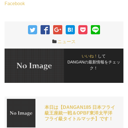
Facebook
ニュース
いいね！
して
DANGANの最新情報をチェッ
ク！
本日は【DANGAN185 日本フライ
級王座統一戦＆OPBF東洋太平洋
フライ級タイトルマッチ】です！