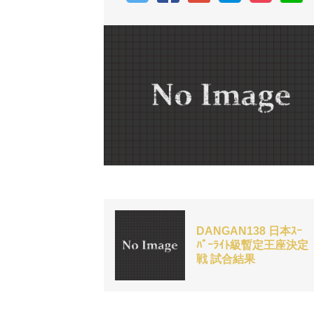
DANGAN138 日本ｽｰ
ﾊﾟｰﾗｲﾄ級暫定王座決定
戦 試合結果