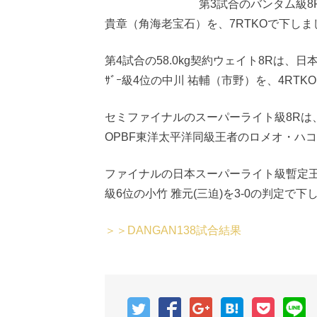
第3試合のバンタム級8
貴章（角海老宝石）を、7RTKOで下しま
第4試合の58.0kg契約ウェイト8Rは、日
ｻﾞｰ級4位の中川 祐輔（市野）を、4RT
セミファイナルのスーパーライト級8Rは
OPBF東洋太平洋同級王者のロメオ・ハコ
ファイナルの日本スーパーライト級暫定王座
級6位の小竹 雅元(三迫)を3-0の判定
＞＞DANGAN138試合結果