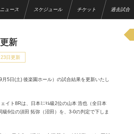
ニュース
スケジュール
チケット
過去試合
果更新
月23日更新
15年9月5日(土) 後楽園ホール）の試合結果を更新いたし
約ウェイト8Rは、日本ﾐﾆﾏﾑ級2位の山本 浩也（全日本
級6位の須田 拓弥（沼田）を、3-0の判定で下しま