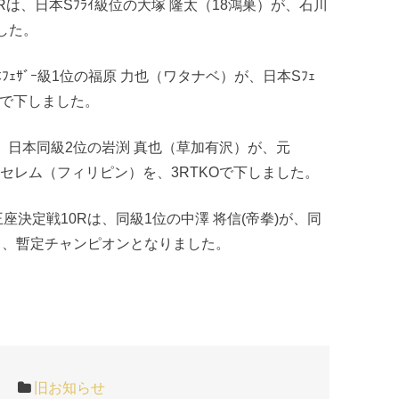
Rは、日本Sﾌﾗｲ級位の大塚 隆太（18鴻巣）が、石川
した。
本ﾌｪｻﾞｰ級1位の福原 力也（ワタナベ）が、日本Sﾌｪ
KOで下しました。
、日本同級2位の岩渕 真也（草加有沢）が、元
セレム（フィリピン）を、3RTKOで下しました。
決定戦10Rは、同級1位の中澤 将信(帝拳)が、同
で下し、暫定チャンピオンとなりました。
旧お知らせ