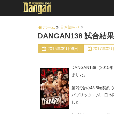
ホーム
旧お知らせ
DANGAN138 試合結
2015年09月06日
2017年02
DANGAN138（20
ました。
第2試合の48.5kg契
パブリック）が、日本同
した。