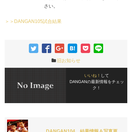
さい。
＞＞DANGAN105試合結果
旧お知らせ
いいね！
して
DANGANの最新情報をチェッ
ク！
DANGAN104 結果情報＆写真更