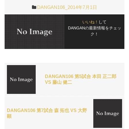
DANGAN106_2014年7月1日
いいね！
して
DANGANの最新情報をチェッ
ク！
DANGAN106 第5試合 本田 正二郎
VS 藤山 健二
DANGAN106 第7試合 森 拓也 VS 大野
顕