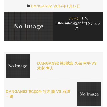
DANGAN92_2014年1月17日
いいね！
して
DANGANの最新情報をチェッ
ク！
DANGAN92 第6試合 久保 幸平 VS
木村 隼人
DANGAN93 第1試合 竹内 護 VS 石澤
一路