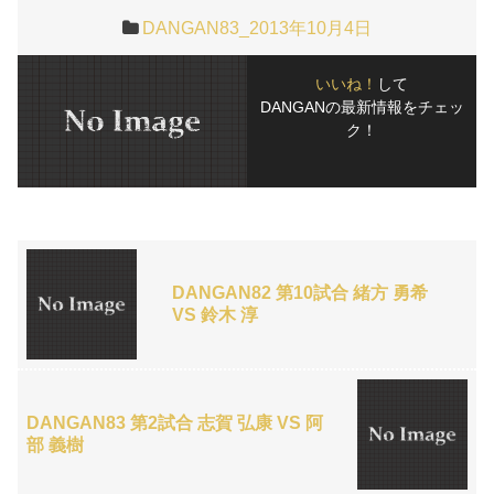
DANGAN83_2013年10月4日
いいね！
して
DANGANの最新情報をチェッ
ク！
DANGAN82 第10試合 緒方 勇希
VS 鈴木 淳
DANGAN83 第2試合 志賀 弘康 VS 阿
部 義樹