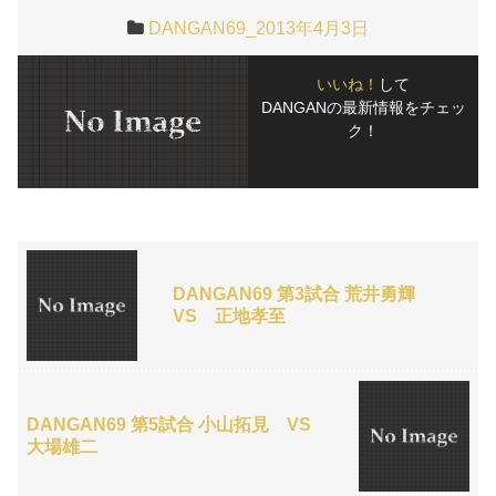
DANGAN69_2013年4月3日
いいね！
して
DANGANの最新情報をチェッ
ク！
DANGAN69 第3試合 荒井勇輝
VS 正地孝至
DANGAN69 第5試合 小山拓見 VS
大場雄二