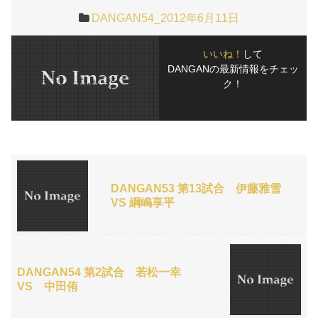
DANGAN54_2012年6月11日
いいね！
して
DANGANの最新情報をチェッ
ク！
DANGAN53 第13試合 伊藤雅雪
VS 綱嶋享平
DANGAN54 第2試合 若松一幸
VS 中田侑