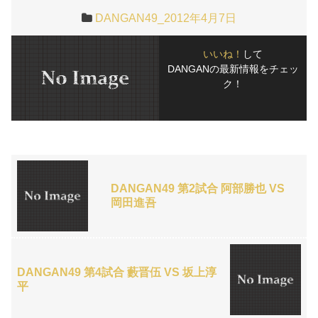
DANGAN49_2012年4月7日
いいね！
して
DANGANの最新情報をチェッ
ク！
DANGAN49 第2試合 阿部勝也 VS
岡田進吾
DANGAN49 第4試合 藪晋伍 VS 坂上淳
平